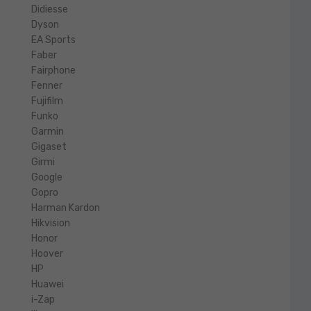
Didiesse
Dyson
EA Sports
Faber
Fairphone
Fenner
Fujifilm
Funko
Garmin
Gigaset
Girmi
Google
Gopro
Harman Kardon
Hikvision
Honor
Hoover
HP
Huawei
i-Zap