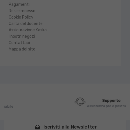
Pagamenti
Resi e recesso
Cookie Policy
Carta del docente
Assicurazione Kasko
I nostri negozi
Contattaci
Mappa del sito
Supporto
Assistenza pre e post vendita
Iscriviti alla Newsletter
drafts