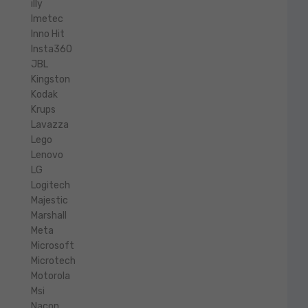
illy
Imetec
Inno Hit
Insta360
JBL
Kingston
Kodak
Krups
Lavazza
Lego
Lenovo
LG
Logitech
Majestic
Marshall
Meta
Microsoft
Microtech
Motorola
Msi
Nacon