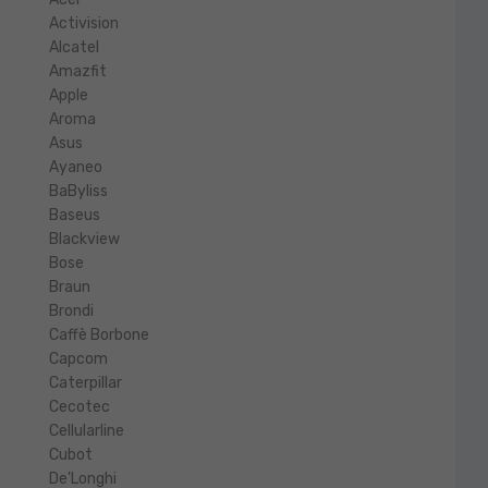
Activision
Alcatel
Amazfit
Apple
Aroma
Asus
Ayaneo
BaByliss
Baseus
Blackview
Bose
Braun
Brondi
Caffè Borbone
Capcom
Caterpillar
Cecotec
Cellularline
Cubot
De'Longhi