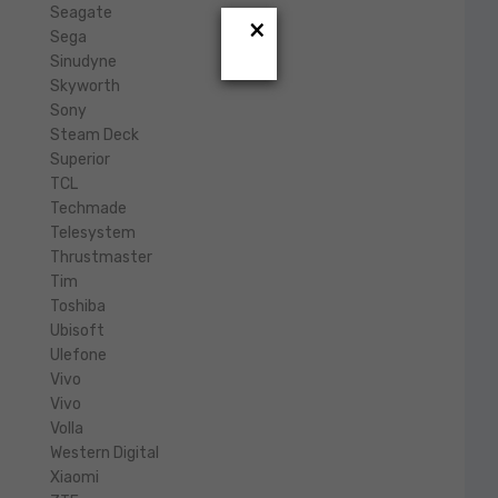
Seagate
×
Sega
Sinudyne
Skyworth
Sony
Steam Deck
Superior
TCL
Techmade
Telesystem
Thrustmaster
Tim
Toshiba
Ubisoft
Ulefone
Vivo
Vivo
Volla
Western Digital
Xiaomi